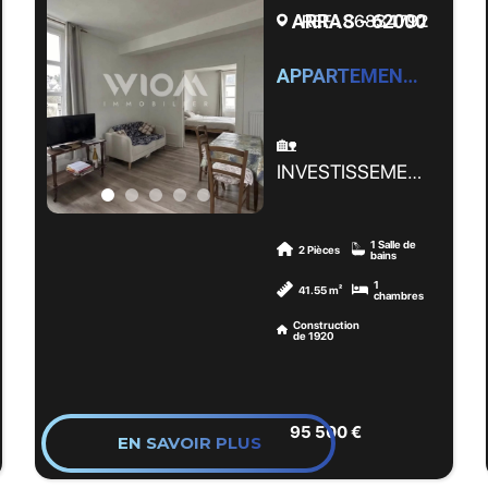
agréable et un
campagne très
ARRAS - 62000
REF : 86834792
✔️ Appartement
beau potentiel ?
recherché
rénové avec goût
Découvrez ce
✔️ Charme de
APPARTEMENT : 42m2, Arras by WIOM
pavillon individuel
l’ancien
🌳 À l'extérieur,
semi plain-pied
parfaitement
profitez d'une
des années 1980
🏡
conservé
agréable terrasse
développant
INVESTISSEMENT
Un bien idéal pour
idéalement
217,15 m²,
– T2 VENDU
une famille
exposée ainsi que
implanté sur une
LOUÉ – 1ER
recherchant le
d'un jardin privatif,
parcelle
1 Salle de
ÉTAGE – HYPER
2 Pièces
bains
calme, le volume
parfait pour les
entièrement
CENTRE ARRAS
1
et l’authenticité,
41.55 m²
repas en famille,
chambres
clôturée de 1 200
(À 2 PAS DES
tout en restant
les moments de
Construction
m².
PLACES)
de 1920
proche d’Arras.
détente ou les jeux
📍 Cadre
des enfants.
Dès l'entrée, vous
Idéal investisseur !
verdoyant –
serez séduits par
Appartement type
secteur prisé
📍 Situé dans un
95 500 €
une magnifique
EN SAVOIR PLUS
2 de 41,55 m²,
📞 Contactez-
secteur recherché
pièce de vie de
situé au 1er étage,
nous pour
de Mazingarbe, à