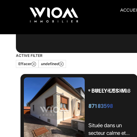
ACCUE
Prix
Surface
ACTIVE FILTER
Effacer
undefined
BULLY-LES-MINES - 62160
REF : 87183598
87183598
Située dans un
secteur calme et