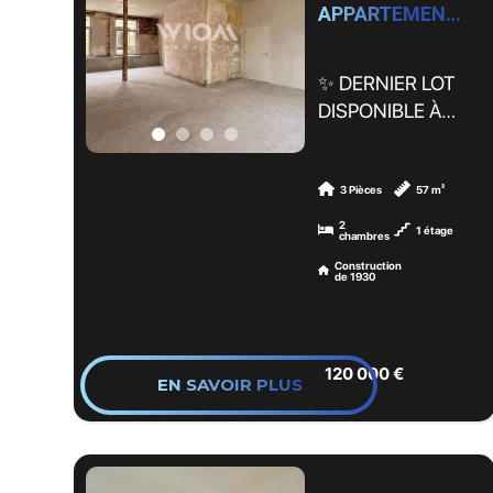
APPARTEMENT : 57m2, Arras by WIOM
amis en toute
représente une
tranquillité.
véritable
opportunité.
✨ DERNIER LOT
Le véritable atout
Dès l'entrée, vous
DISPONIBLE À
de cette propriété
serez séduit par le
ARRAS ✨
réside dans son
charme de
très grand garage,
l'ancien, avec ses
🏡 T3 de 57 m² à
3 Pièces
57 m²
offrant de
carreaux de
aménager au
2
1 étage
multiples
chambres
ciment d'époque,
cœur d’une
possibilités :
Construction
ses cheminées et
résidence de
de 1930
atelier, espace de
ses beaux
caractère
stockage,
volumes qui ne
entièrement
extension de
demandent qu'à
rénovée.
l'habitation ou
120 000 €
être sublimés.
EN SAVOIR PLUS
encore création
La maison se
Situé en rez-de-
d'une annexe
compose de :
chaussée, ce
idéale pour
Un hall d'entrée
plateau brut
l'exercice d'une
desservant les