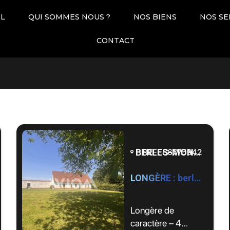
IL
QUI SOMMES NOUS ?
NOS BIENS
NOS SE
Pièces
Dates
CONTACT
BERLES-MONCHEL - 62690
REF : 86775942
LONGÈRE : berles Monchel by WIOM
Longère de
caractère – 4