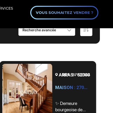
RVICES
VOUS SOUHAITEZ VENDRE ?
Recherche avancée
ARRAS - 62000
REF : 87120144
MAISON : 270m2, Arras by WIOM
✨ Demeure
bourgeoise de