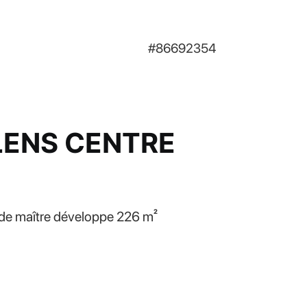
#86692354
 LENS CENTRE
n de maître développe 226 m²