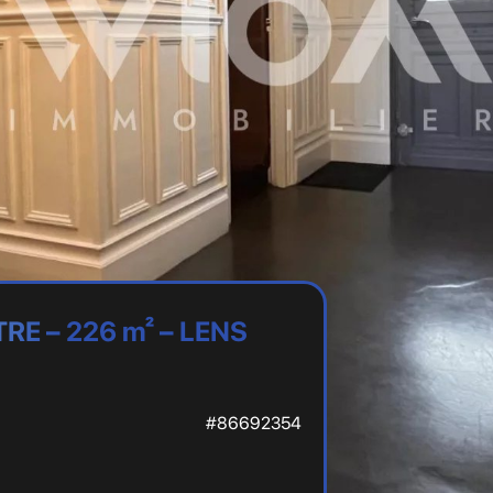
RE – 226 m² – LENS
#86692354