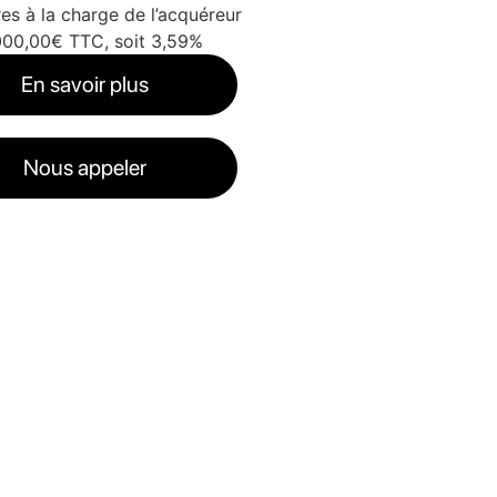
es à la charge de l’acquéreur
000,00€ TTC, soit 3,59%
En savoir plus
Nous appeler
ard
3340 (€ / an)
ard
4530 (€ / an)