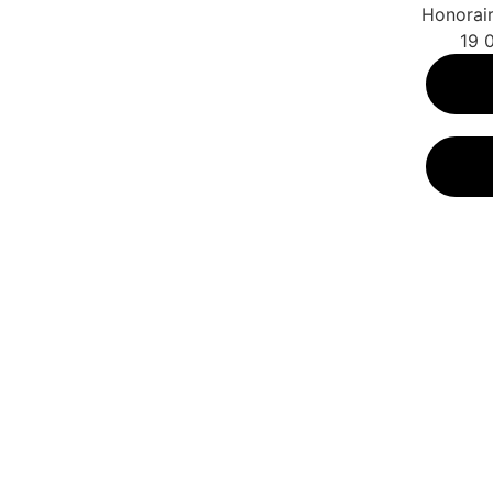
Honorair
19 
2462E3242953M
é des dépenses annuelles pour un usage stand
mé des dépenses annuelles pour un usage stand