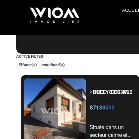
ACCUE
Prix
Surface
ACTIVE FILTER
Effacer
undefined
BULLY-LES-MINES - 62160
REF : 87183598
87183598
Située dans un
secteur calme et