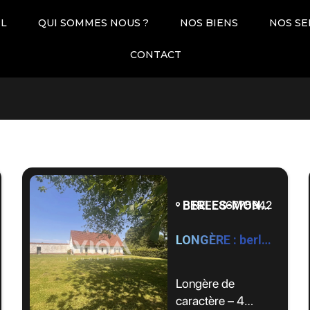
IL
QUI SOMMES NOUS ?
NOS BIENS
NOS SE
Pièces
Dates
CONTACT
BERLES-MONCHEL - 62690
REF : 86775942
LONGÈRE : berles Monchel by WIOM
Longère de
caractère – 4