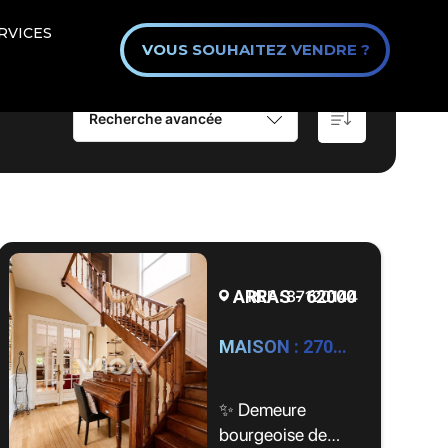
RVICES
VOUS SOUHAITEZ VENDRE ?
Recherche avancée
ARRAS - 62000
REF : 87120144
MAISON : 270m2, Arras by WIOM
✨ Demeure
bourgeoise de