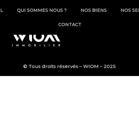
 manger/Cuisine
IL
QUI SOMMES NOUS ?
NOS BIENS
NOS SE
03 21 50 09 80
contact@
CONTACT
Honoraires
Déclaration de
© Tous droits réservés – WIOM – 2025