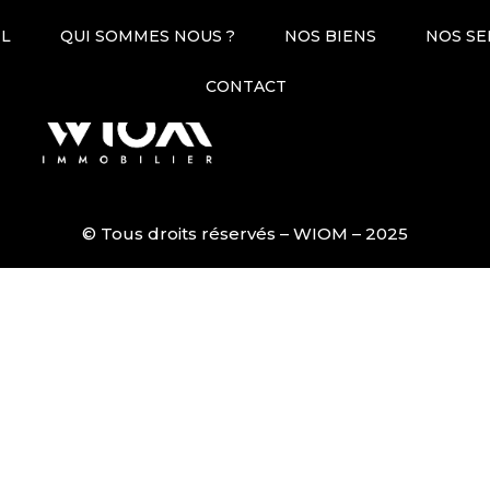
IL
QUI SOMMES NOUS ?
NOS BIENS
NOS SE
03 21 50 09 80
contact@
CONTACT
Honoraires
Déclaration de
© Tous droits réservés – WIOM – 2025