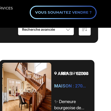
RVICES
VOUS SOUHAITEZ VENDRE ?
Recherche avancée
ARRAS - 62000
REF : 87120144
MAISON : 270m2, Arras by WIOM
✨ Demeure
bourgeoise de