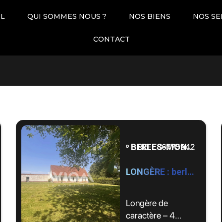
IL
QUI SOMMES NOUS ?
NOS BIENS
NOS SE
Pièces
Dates
CONTACT
BERLES-MONCHEL - 62690
REF : 86775942
LONGÈRE : berles Monchel by WIOM
Longère de
caractère – 4