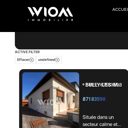
ACCUE
Prix
Surface
ACTIVE FILTER
Effacer
undefined
BULLY-LES-MINES - 62160
REF : 87183598
87183598
Située dans un
secteur calme et