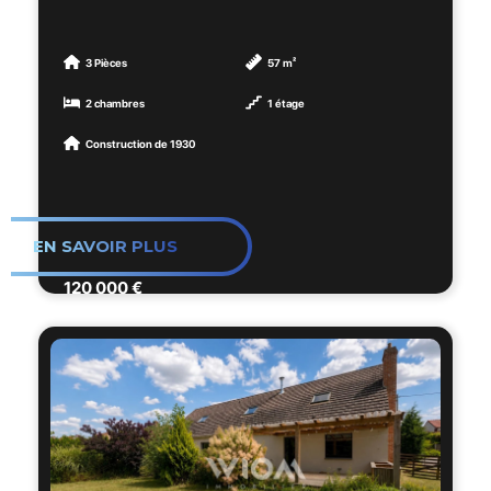
✅ Aucun travaux de copropriété à prévoir.
🏡 T3 de 57 m² à aménager au cœur d’une
résidence de caractère entièrement
💡 Que vous soyez à la recherche de votre
rénovée.
3 Pièces
57 m²
premier achat, d’un logement de plain-pied
2 chambres
1 étage
pour une retraite sereine ou d’un
Situé en rez-de-chaussée, ce plateau brut
Construction de 1930
investissement locatif, cet appartement
traversant et lumineux vous offre une totale
coche toutes les cases !
liberté d'aménagement pour créer un
logement à votre image.
📞 Une visite s’impose ! Contactez-nous dès
EN SAVOIR PLUS
maintenant pour découvrir ce bien.
✅ Arrivées d'eau installées
✅ Évacuation réalisée
120 000 €
Les informations sur les risques auxquels ce
✅ Électricité en attente
bien est exposé sont disponibles sur le site
✅ Façade, toiture, menuiseries et parties
Géorisques : www.georisques.gouv.fr
communes rénovées
✅ Accompagnement travaux clé en main
possible
📍 Emplacement privilégié