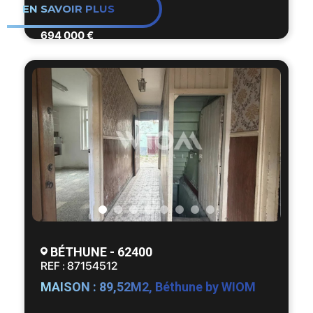
EN SAVOIR PLUS
Géorisques : www.georisques.gouv.fr
de l'ancien : hauteurs sous plafond,
moulures, cheminées, parquet massif,
694 000 €
escalier d'époque et luminosité
omniprésente.
🏡 Composition :
✔️ Vaste hall d'entrée de caractère
✔️ Plusieurs espaces de réception lumineux
✔️ 7 chambres avec possibilité d'en créer
une 8ème
✔️ Bureau indépendant idéal profession
libérale ou télétravail
✔️ 1 salle de bains et 2 salles d'eau
✔️ 3 WC répartis sur chaque niveau
BÉTHUNE - 62400
✔️ Combles aménagés offrant de
REF : 87154512
nombreuses possibilités
MAISON : 89,52M2, Béthune by WIOM